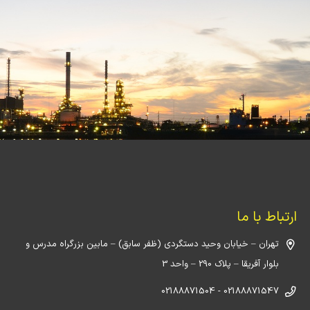
ارتباط با ما
تهران – خیابان وحید دستگردی (ظفر سابق) – مابین بزرگراه مدرس و
بلوار آفریقا – پلاک 290 – واحد 3
02188871547 - 02188871504