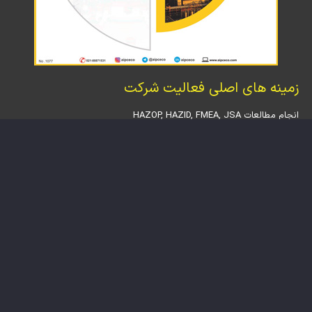
زمینه های اصلی فعالیت شرکت
انجام مطالعات HAZOP, HAZID, FMEA, JSA
پیاده ‏سازی SIL Assessment, SIL Verification, RAM, LOPA, FTA
استقرار سیستم مدیریت بهداشت، ایمنی و محیط زیست (HSE)
تحلیل شکاف سیستم مدیریت ایمنی فرآیند (PSM Gap Analysis)
بازنگری ایمنی پیش‏ راه‏ اندازی (PSSR)
انجام مطالعات مهندسی پوشش ضد حریق (Fireproofing)
تدوین کلیه مدارک مهندسی در حوزه ایمنی و آتش‏نشانی
مدلسازی پیامد حوادث فرآیندی با استفاده از نرم ‏افزار PHAST
ارزیابی کمی ریسک (QRA)
تدوین طرح واکنش در شرایط اضطراری (ERP)