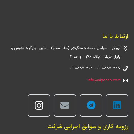
ارتباط با ما
تهران – خیابان وحید دستگردی (ظفر سابق) – مابین بزرگراه مدرس و
بلوار آفریقا – پلاک 290 – واحد 3
02188871547 - 02188871504
info@aipceco.com
رزومه کاری و سوابق اجرایی شرکت