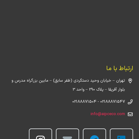
ارتباط با ما
تهران – خیابان وحید دستگردی (ظفر سابق) – مابین بزرگراه مدرس و
بلوار آفریقا – پلاک 290 – واحد 3
02188871547 - 02188871504
info@aipceco.com