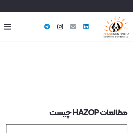
مطالعات HAZOP چیست